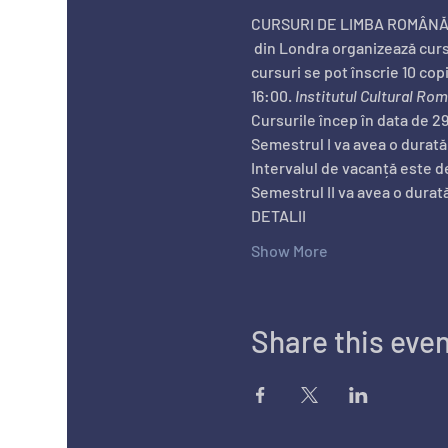
CURSURI DE LIMBA ROMÂNĂ
 din Londra organizează cursuri gratuite de limbă română pentru membrii comunității de români din Marea Britanie. La 
cursuri se pot înscrie 10 copi
16:00. 
Institutul Cultural Ro
Cursurile încep în data de 29
Semestrul I va avea o durată 
Intervalul de vacanță este de
Semestrul II va avea o durat
DETALII
Show More
Share this eve