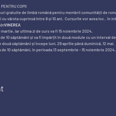
 PENTRU COPII
i cu vârsta cuprinsă între 8 și 10 ani.  Cursurile vor avea loc 
,  în i
mân
VINEREA
 martie, iar ultima zi de curs va fi 15 noiembrie 2024.
de 10 săptămâni și va fi împărțit în două module cu un interval de
 două săptămâni și începe luni, 29 aprilie până duminică, 12 mai.
ă de 10 săptămâni, în perioada 13 septembrie - 15 noiembrie 2024, 
nt